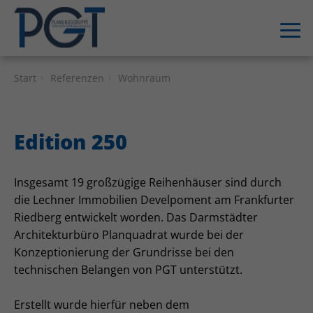
HOME
Start
Referenzen
Wohnraum
LEISTUNGEN
Edition 250
REFERENZEN
Wohnraum
Insgesamt 19 großzügige Reihenhäuser sind durch
die Lechner Immobilien Develpoment am Frankfurter
Gewerbe­immobilien
Riedberg entwickelt worden. Das Darmstädter
Architekturbüro Planquadrat wurde bei der
UNTERNEHMEN
Konzeptionierung der Grundrisse bei den
technischen Belangen von PGT unterstützt.
KARRIERE
Erstellt wurde hierfür neben dem