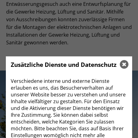
KONTAKT
Entwässerungsgesuch auch eine Entwurfsplanung für
die Gewerke Heizung, Lüftung und Sanitär. Mithilfe
IMPRESSUM
von Ausschreibungen konnten zuverlässige Firmen
für die Montagen der elektrotechnischen Anlagen und
DATENSCHUTZ
Installationen der Gewerke Heizung, Lüftung und
Sanitär gewonnen werden.
Zusätzliche Dienste und Datenschutz
Verschiedene interne und externe Dienste
erlauben es uns, das Besucherverhalten auf
unserer Website besser zu verstehen und unsere
Inhalte vielfältiger zu gestalten. Für den Einsatz
und die Aktivierung dieser Dienste benötigen wir
Ihre Zustimmung. Sie können dabei selbst
entscheiden, welche Kategorien Sie zulassen
möchten. Bitte beachten Sie, dass auf Basis Ihrer
Einstellungen womöglich nicht mehr alle